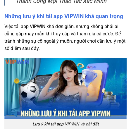
Thành Công Mọi Thao Tác Xác Minh
Những lưu ý khi tải app VIPWIN khá quan trọng
Việc tải app VIPWIN khá đơn giản, nhưng không phải ai
cũng gặp may mắn khi truy cập và tham gia cá cược. Để
tránh những sự cố ngoài ý muốn, người chơi cần lưu ý một
số điểm sau đây.
Lưu ý khi tải app VIPWIN và cài đặt