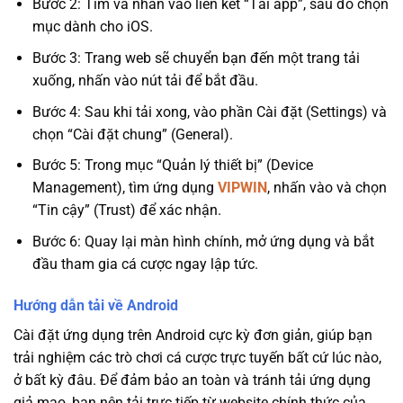
Bước 2: Tìm và nhấn vào liên kết “Tải app”, sau đó chọn
mục dành cho iOS.
Bước 3: Trang web sẽ chuyển bạn đến một trang tải
xuống, nhấn vào nút tải để bắt đầu.
Bước 4: Sau khi tải xong, vào phần Cài đặt (Settings) và
chọn “Cài đặt chung” (General).
Bước 5: Trong mục “Quản lý thiết bị” (Device
Management), tìm ứng dụng
VIPWIN
, nhấn vào và chọn
“Tin cậy” (Trust) để xác nhận.
Bước 6: Quay lại màn hình chính, mở ứng dụng và bắt
đầu tham gia cá cược ngay lập tức.
Hướng dẫn tải về Android
Cài đặt ứng dụng trên Android cực kỳ đơn giản, giúp bạn
trải nghiệm các trò chơi cá cược trực tuyến bất cứ lúc nào,
ở bất kỳ đâu. Để đảm bảo an toàn và tránh tải ứng dụng
giả mạo, bạn nên tải trực tiếp từ website chính thức của